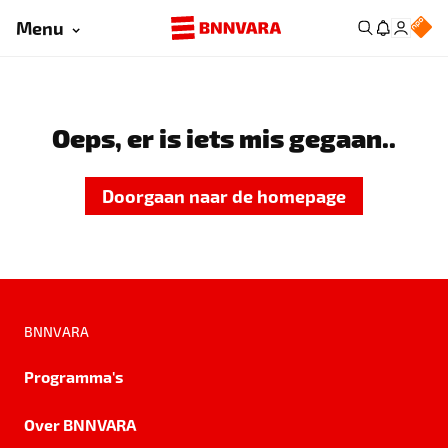
Menu
Oeps, er is iets mis gegaan..
Doorgaan naar de homepage
BNNVARA
Programma's
Over BNNVARA