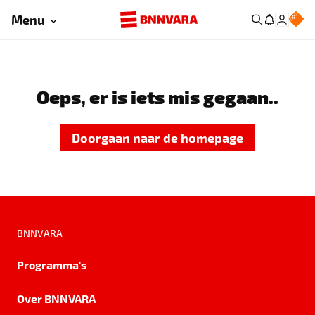
Menu
Oeps, er is iets mis gegaan..
Doorgaan naar de homepage
BNNVARA
Programma's
Over BNNVARA