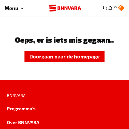
Menu
Oeps, er is iets mis gegaan..
Doorgaan naar de homepage
BNNVARA
Programma's
Over BNNVARA