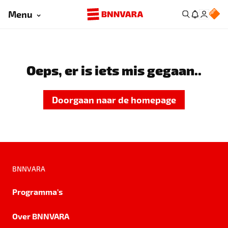
Menu
Oeps, er is iets mis gegaan..
Doorgaan naar de homepage
BNNVARA
Programma's
Over BNNVARA