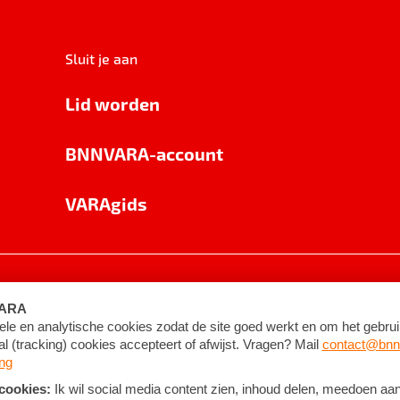
Sluit je aan
Lid worden
BNNVARA-account
VARAgids
voorwaarden
©
2026
BNNVARA