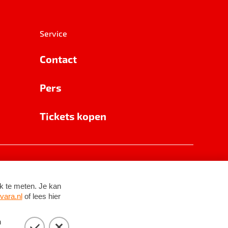
Service
Contact
Pers
Tickets kopen
RSIN 8531 62 402