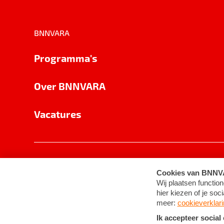
BNNVARA
Programma's
Over BNNVARA
Vacatures
Privacy
Cookie-instellingen
Algemene 