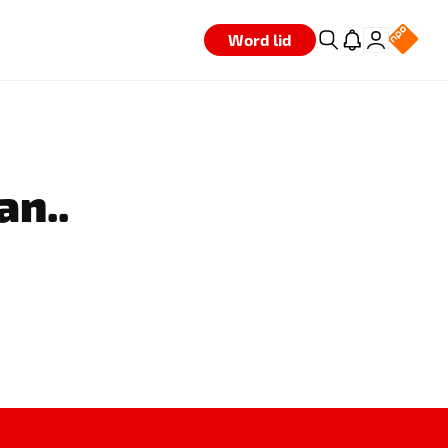
Word lid
an..