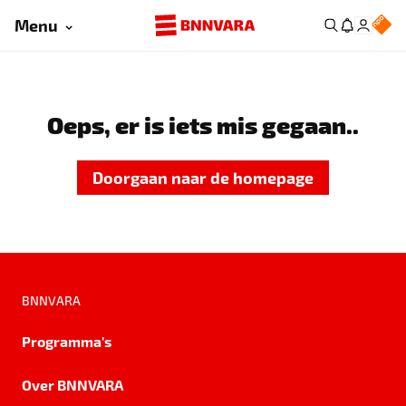
Menu
Oeps, er is iets mis gegaan..
Doorgaan naar de homepage
BNNVARA
Programma's
Over BNNVARA