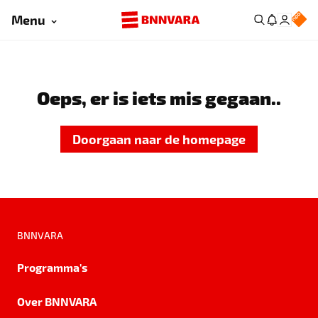
Menu
Oeps, er is iets mis gegaan..
Doorgaan naar de homepage
BNNVARA
Programma's
Over BNNVARA