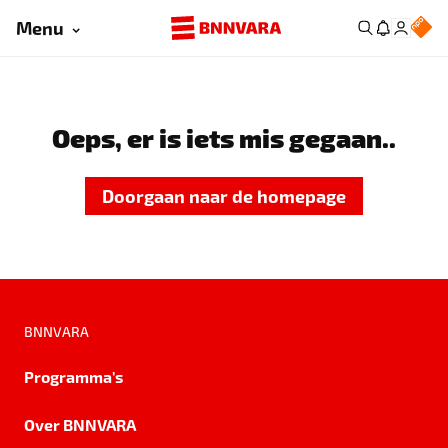
Menu
Oeps, er is iets mis gegaan..
Doorgaan naar de homepage
BNNVARA
Programma's
Over BNNVARA