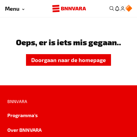
Menu
Oeps, er is iets mis gegaan..
Doorgaan naar de homepage
BNNVARA
Programma's
Over BNNVARA