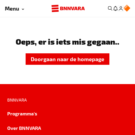
Menu
Oeps, er is iets mis gegaan..
Doorgaan naar de homepage
BNNVARA
Programma's
Over BNNVARA