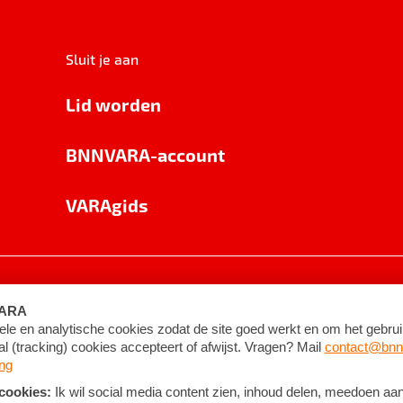
Sluit je aan
Lid worden
BNNVARA-account
VARAgids
voorwaarden
©
2026
BNNVARA