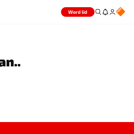
Word lid
an..