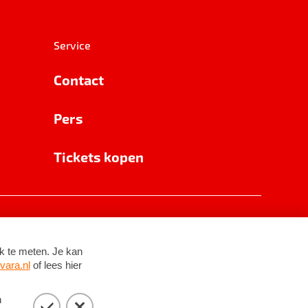
Service
Contact
Pers
Tickets kopen
RSIN 8531 62 402