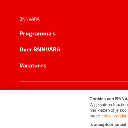
BNNVARA
Programma's
Over BNNVARA
Vacatures
Privacy
Cookie-instellingen
Algemene 