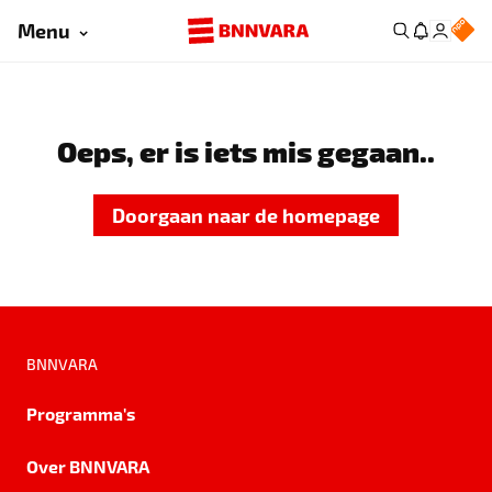
Menu
Oeps, er is iets mis gegaan..
Doorgaan naar de homepage
BNNVARA
Programma's
Over BNNVARA