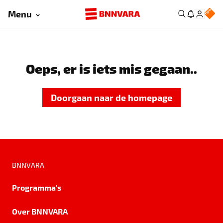
Menu
Oeps, er is iets mis gegaan..
Doorgaan naar de homepage
BNNVARA
Programma's
Over BNNVARA