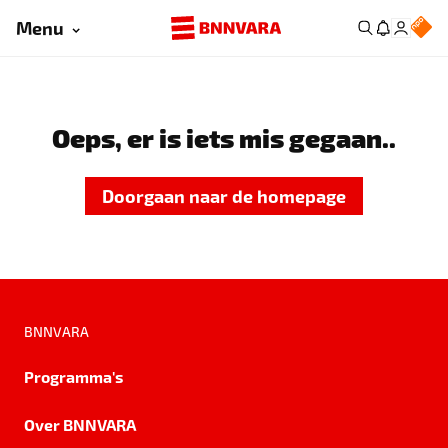
Menu
Oeps, er is iets mis gegaan..
Doorgaan naar de homepage
BNNVARA
Programma's
Over BNNVARA