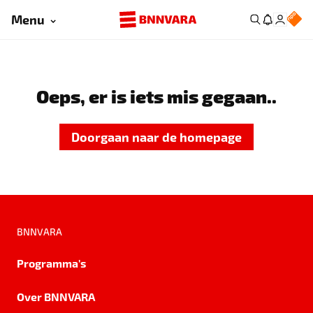
Menu
Oeps, er is iets mis gegaan..
Doorgaan naar de homepage
BNNVARA
Programma's
Over BNNVARA