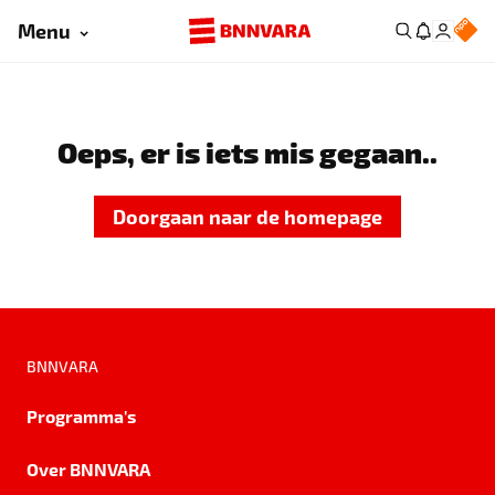
Menu
Oeps, er is iets mis gegaan..
Doorgaan naar de homepage
BNNVARA
Programma's
Over BNNVARA