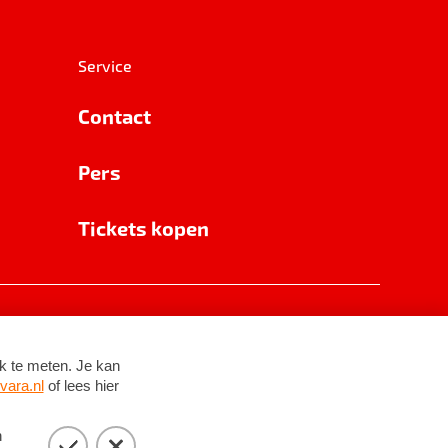
Service
Contact
Pers
Tickets kopen
RSIN 8531 62 402