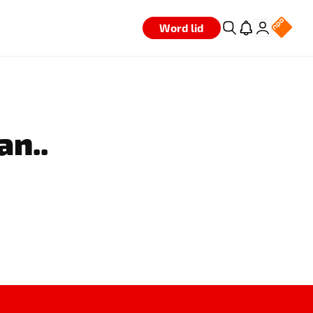
Word lid
an..