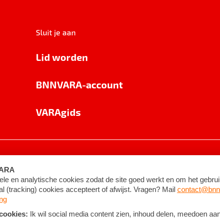
Sluit je aan
Lid worden
BNNVARA-account
VARAgids
voorwaarden
©
2026
BNNVARA