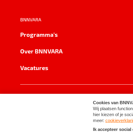
BNNVARA
Programma's
Over BNNVARA
Vacatures
Privacy
Cookie-instellingen
Algemene 