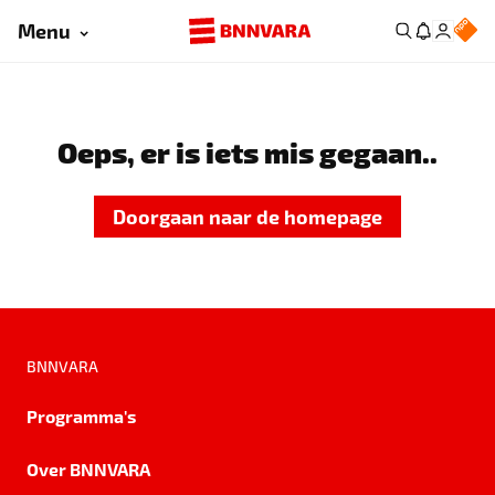
Menu
Oeps, er is iets mis gegaan..
Doorgaan naar de homepage
BNNVARA
Programma's
Over BNNVARA