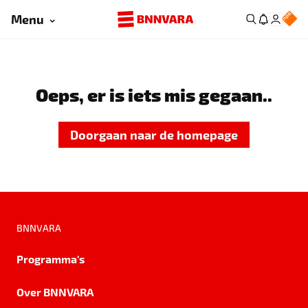
Menu
Oeps, er is iets mis gegaan..
Doorgaan naar de homepage
BNNVARA
Programma's
Over BNNVARA