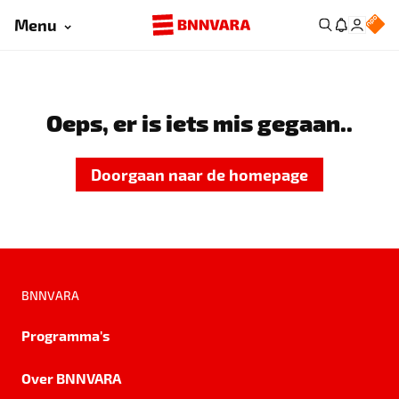
Menu
Oeps, er is iets mis gegaan..
Doorgaan naar de homepage
BNNVARA
Programma's
Over BNNVARA