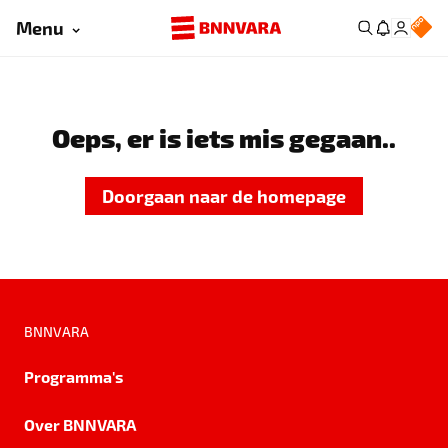
Menu
Oeps, er is iets mis gegaan..
Doorgaan naar de homepage
BNNVARA
Programma's
Over BNNVARA