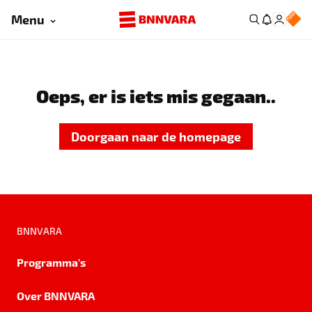
Menu
Oeps, er is iets mis gegaan..
Doorgaan naar de homepage
BNNVARA
Programma's
Over BNNVARA