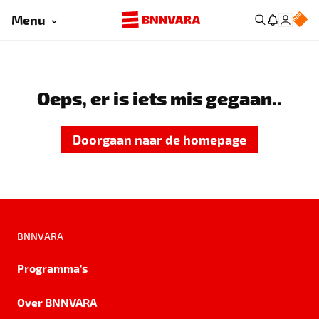
Menu
Oeps, er is iets mis gegaan..
Doorgaan naar de homepage
BNNVARA
Programma's
Over BNNVARA