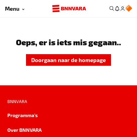
Menu
Oeps, er is iets mis gegaan..
Doorgaan naar de homepage
BNNVARA
Programma's
Over BNNVARA