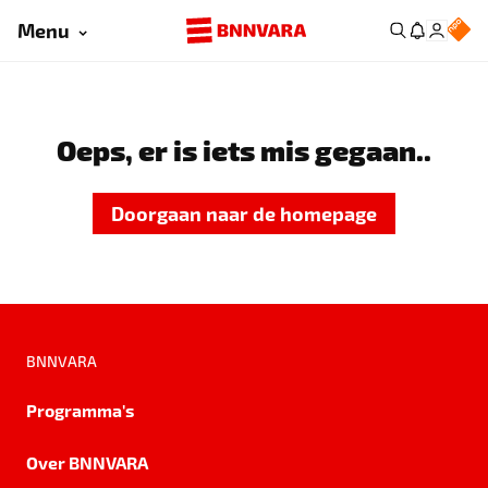
Menu
Oeps, er is iets mis gegaan..
Doorgaan naar de homepage
BNNVARA
Programma's
Over BNNVARA