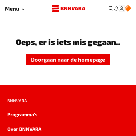
Menu
Oeps, er is iets mis gegaan..
Doorgaan naar de homepage
BNNVARA
Programma's
Over BNNVARA