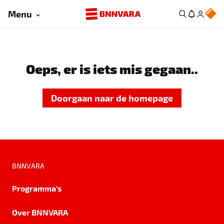
Menu
Oeps, er is iets mis gegaan..
Doorgaan naar de homepage
BNNVARA
Programma's
Over BNNVARA