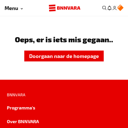
Menu
Oeps, er is iets mis gegaan..
Doorgaan naar de homepage
BNNVARA
Programma's
Over BNNVARA