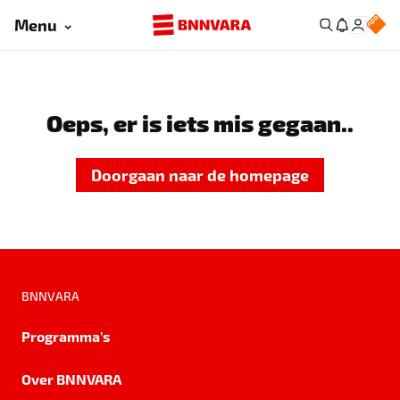
Menu
Oeps, er is iets mis gegaan..
Doorgaan naar de homepage
BNNVARA
Programma's
Over BNNVARA