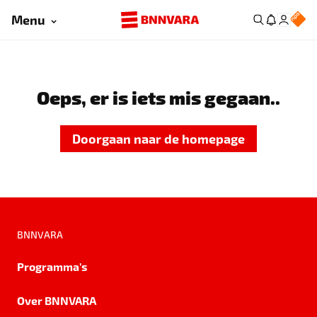
Menu
Oeps, er is iets mis gegaan..
Doorgaan naar de homepage
BNNVARA
Programma's
Over BNNVARA