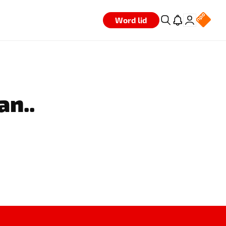
Word lid
an..