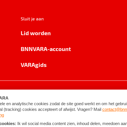
Sluit je aan
Lid worden
BNNVARA-account
VARAgids
voorwaarden
©
2026
BNNVARA