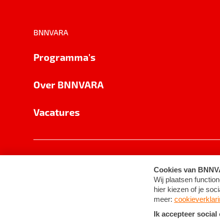
BNNVARA
Programma's
Over BNNVARA
Vacatures
Privacy
Cookie-instellingen
Algemene 