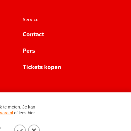
Service
Contact
Pers
Tickets kopen
RSIN 8531 62 402