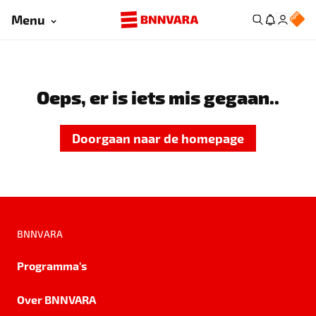
Menu
Oeps, er is iets mis gegaan..
Doorgaan naar de homepage
BNNVARA
Programma's
Over BNNVARA