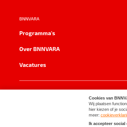
BNNVARA
Programma's
Over BNNVARA
Vacatures
Privacy
Cookie-instellingen
Algemene 