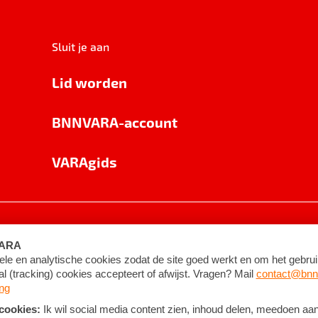
Sluit je aan
Lid worden
BNNVARA-account
VARAgids
voorwaarden
©
2026
BNNVARA