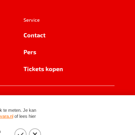
Service
Contact
Pers
Tickets kopen
RSIN 8531 62 402