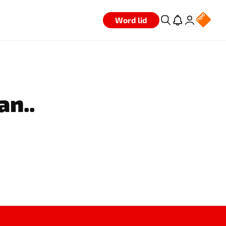
Word lid
an..