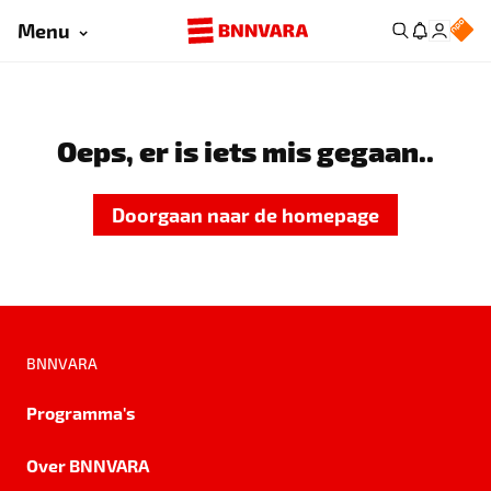
Menu
Oeps, er is iets mis gegaan..
Doorgaan naar de homepage
BNNVARA
Programma's
Over BNNVARA