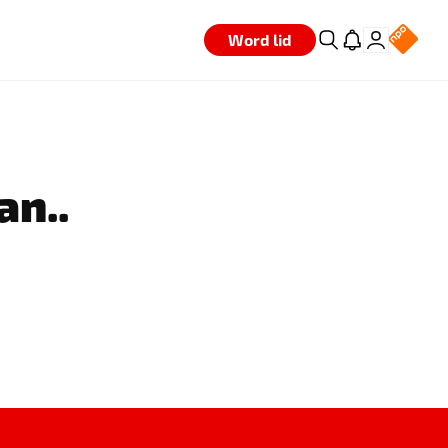
Word lid
an..