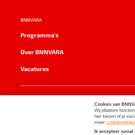
BNNVARA
Programma's
Over BNNVARA
Vacatures
Privacy
Cookie-instellingen
Algemene 