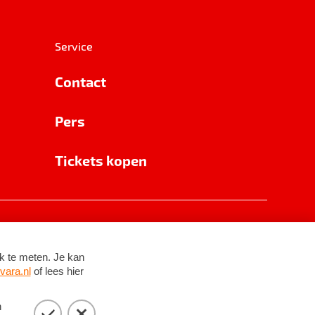
Service
Contact
Pers
Tickets kopen
RSIN 8531 62 402