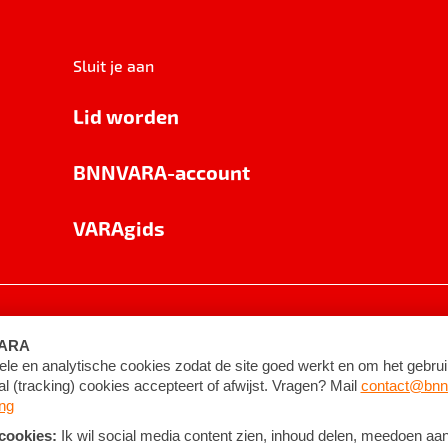
Sluit je aan
Lid worden
BNNVARA-account
VARAgids
voorwaarden
©
2026
BNNVARA