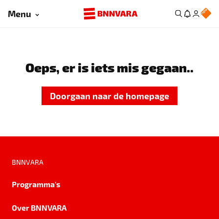
Menu
Oeps, er is iets mis gegaan..
Doorgaan naar de homepage
BNNVARA
Programma's
Over BNNVARA