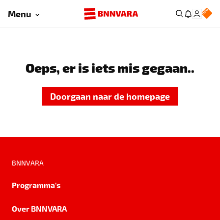
Menu
Oeps, er is iets mis gegaan..
Doorgaan naar de homepage
BNNVARA
Programma's
Over BNNVARA