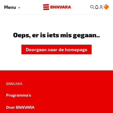
Menu
Oeps, er is iets mis gegaan..
Doorgaan naar de homepage
BNNVARA
Programma's
Over BNNVARA