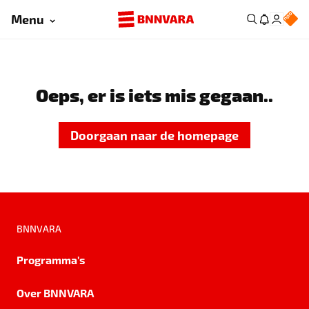
Menu
Oeps, er is iets mis gegaan..
Doorgaan naar de homepage
BNNVARA
Programma's
Over BNNVARA