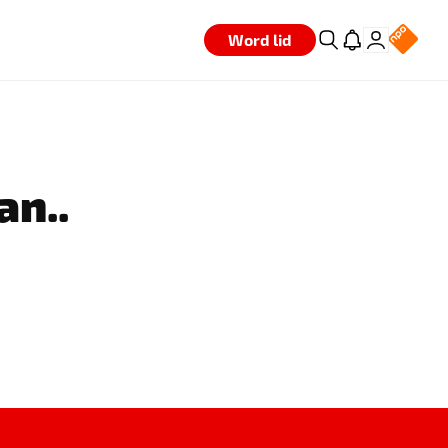
Word lid
an..