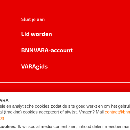
Sluit je aan
Lid worden
BNNVARA-account
VARAgids
voorwaarden
©
2026
BNNVARA