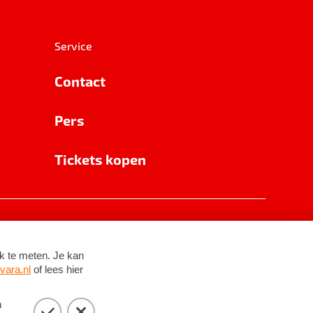
Service
Contact
Pers
Tickets kopen
RSIN 8531 62 402