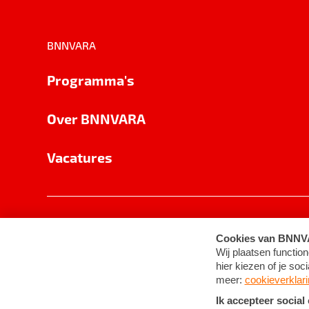
BNNVARA
Programma's
Over BNNVARA
Vacatures
Privacy
Cookie-instellingen
Algemene 