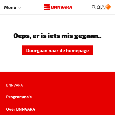
Menu
Oeps, er is iets mis gegaan..
Doorgaan naar de homepage
BNNVARA
Programma's
Over BNNVARA