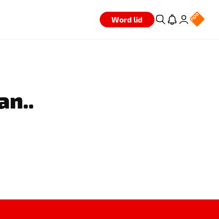
Word lid
an..