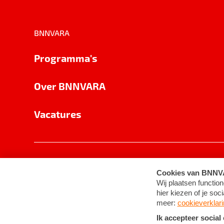
BNNVARA
Programma's
Over BNNVARA
Vacatures
Privacy
Cookie-instellingen
Algemene 