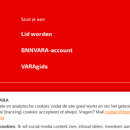
Sluit je aan
Lid worden
BNNVARA-account
VARAgids
voorwaarden
©
2026
BNNVARA