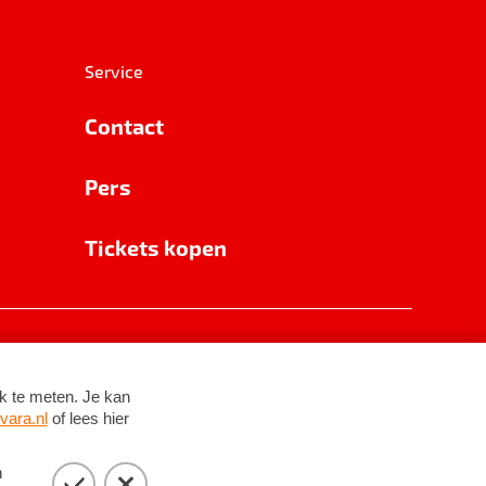
Service
Contact
Pers
Tickets kopen
RSIN 8531 62 402