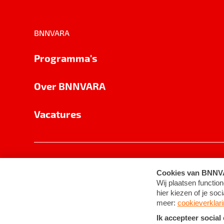
BNNVARA
Programma's
Over BNNVARA
Vacatures
Privacy
Cookie-instellingen
Algemene 