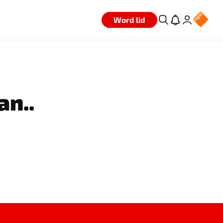
Word lid
an..