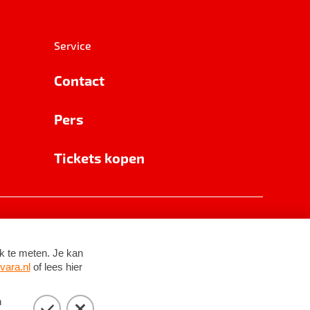
Service
Contact
Pers
Tickets kopen
RSIN 8531 62 402