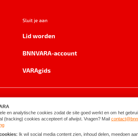
Sluit je aan
Lid worden
BNNVARA-account
VARAgids
voorwaarden
©
2026
BNNVARA