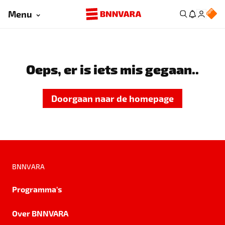
Menu
Oeps, er is iets mis gegaan..
Doorgaan naar de homepage
BNNVARA
Programma's
Over BNNVARA