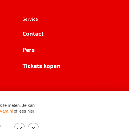
Service
Contact
Pers
Tickets kopen
RSIN 8531 62 402