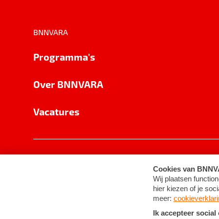
BNNVARA
Programma's
Over BNNVARA
Vacatures
Privacy
Cookie-instellingen
Algemene 