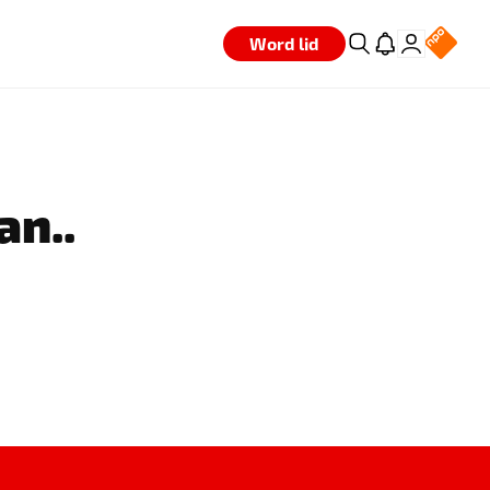
Word lid
an..