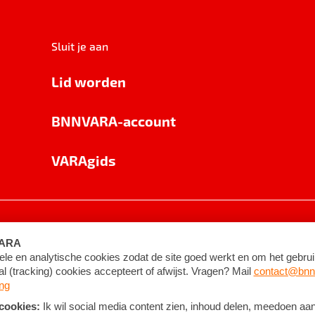
Sluit je aan
Lid worden
BNNVARA-account
VARAgids
voorwaarden
©
2026
BNNVARA