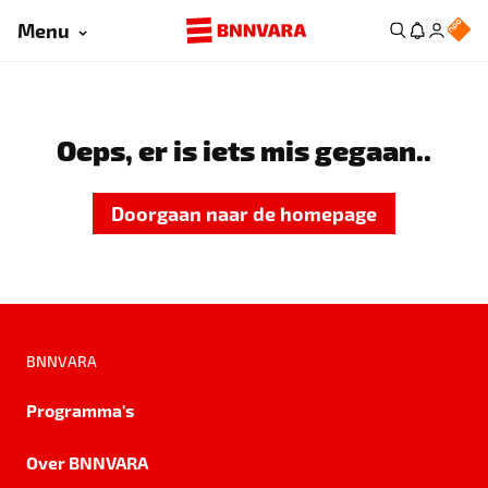
Menu
Oeps, er is iets mis gegaan..
Doorgaan naar de homepage
BNNVARA
Programma's
Over BNNVARA