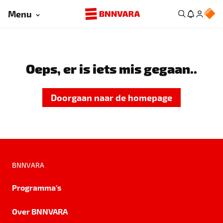
Menu
Oeps, er is iets mis gegaan..
Doorgaan naar de homepage
BNNVARA
Programma's
Over BNNVARA