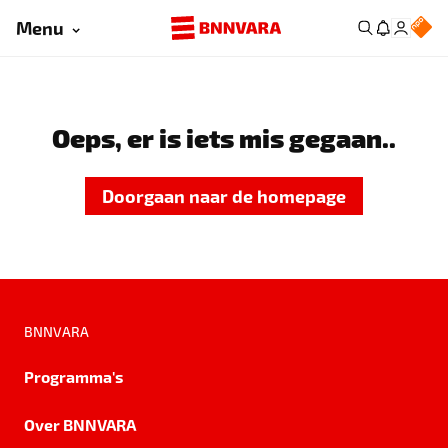
Menu
Oeps, er is iets mis gegaan..
Doorgaan naar de homepage
BNNVARA
Programma's
Over BNNVARA