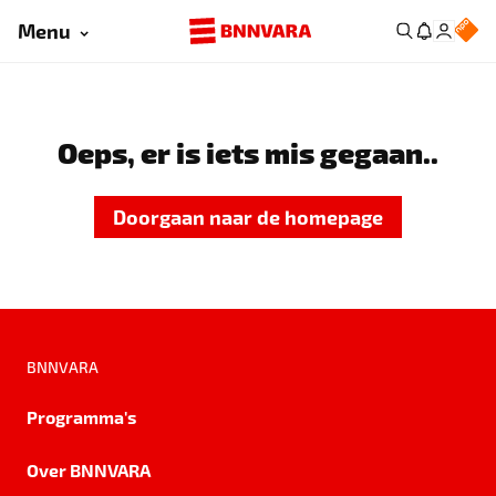
Menu
Oeps, er is iets mis gegaan..
Doorgaan naar de homepage
BNNVARA
Programma's
Over BNNVARA