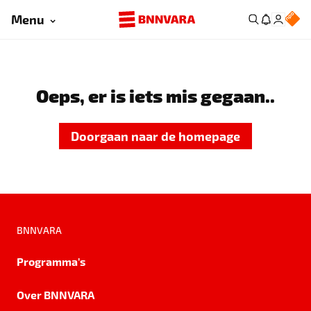
Menu
Oeps, er is iets mis gegaan..
Doorgaan naar de homepage
BNNVARA
Programma's
Over BNNVARA